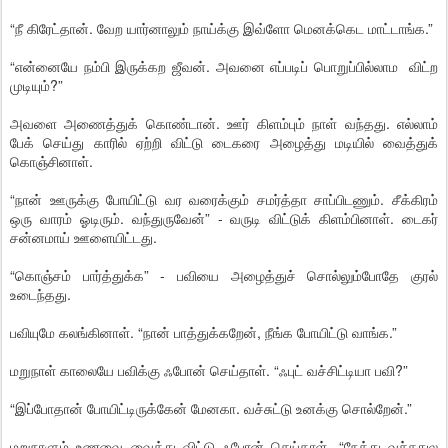
“நீ கிரேட்தான். வேற யார்னாலும் நாய்க்கு இவ்ளோ மெனக்கெட மாட்டாங்க.”
“என்னையே நம்பி இருக்கற ஜீவன். அவனை எப்படிப் பொறுப்பில்லாம விட்ற
முடியும்?”
அவளை அணைத்துக் கொண்டான். ஊர் கிளம்பும் நாள் வந்தது. எல்லாம்
பேக் செய்து காரில் ஏற்றி விட்டு டைகரை அழைத்து மடியில் வைத்துக்
கொஞ்சினாள்.
“நான் ஊருக்கு போயிட்டு வர வரைக்கும் சமர்த்தா சாப்பிடணும். சீக்கிரம்
ஒரு வாரம் ஓடிரும். வந்துருவேன்” - வருடி விட்டுக் கிளம்பினாள். டைகர்
சன்னமாய் ஊளையிட்டது.
“கொஞ்சம் பார்த்துக்க” - பவியை அழைத்துச் சொல்லும்போதே குரல்
உடைந்தது.
பவியுமே கலங்கினாள். “நான் பாத்துக்கறேன், நீங்க‌ போயிட்டு வாங்க.”
மறுநாள் காலையே பவிக்கு ஃபோன் செய்தாள். “ஃபுட் வச்சிட்டியா பவி?”
“இப்போதான் போயிட்டிருக்கேன் மேனகா. வச்சுட்டு உனக்கு சொல்றேன்.”
மறுநாளும் உணவை வைத்து விட்டு ஃபோன் செய்தாள். “நேத்து வச்சதுல