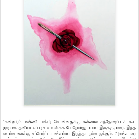
“கன்ஃபர்ம் பண்ணி டாக்டர் சொன்னதுக்கு என்னால சந்தோஷப்படக் கூட
முடியல. தனியா எப்படிச் சமாளிக்க போறோம்னு பயமா இருக்கு, மலர். இந்த
டைம்ல உனக்கு சப்போர்ட்டா உங்கம்மா இருந்தா நல்லாருக்கும். அவங்க வர