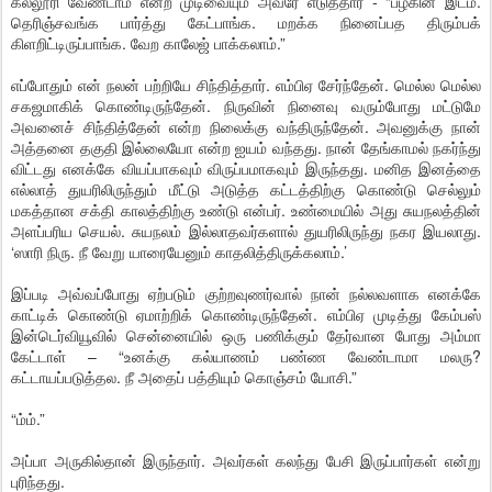
கல்லூரி வேண்டாம் என்ற முடிவையும் அவரே எடுத்தார் - “பழகின இடம்.
தெரிஞ்சவங்க பார்த்து கேட்பாங்க. மறக்க நினைப்பத‌ திரும்பக்
கிளறிட்டிருப்பாங்க. வேற காலேஜ் பாக்கலாம்.”
எப்போதும் என் நலன் பற்றியே சிந்தித்தார். எம்பிஏ சேர்ந்தேன். மெல்ல மெல்ல
சகஜமாகிக் கொண்டிருந்தேன். நிருவின் நினைவு வரும்போது மட்டுமே
அவனைச் சிந்தித்தேன் என்ற நிலைக்கு வந்திருந்தேன். அவனுக்கு நான்
அத்தனை தகுதி இல்லையோ என்ற ஐயம் வந்தது. நான் தேங்காமல் நகர்ந்து
விட்டது எனக்கே வியப்பாகவும் விருப்பமாகவும் இருந்தது. மனித இனத்தை
எல்லாத் துயரிலிருந்தும் மீட்டு அடுத்த கட்டத்திற்கு கொண்டு செல்லும்
மகத்தான சக்தி காலத்திற்கு உண்டு என்பர். உண்மையில் அது சுயநலத்தின்
அளப்பரிய செயல். சுயநலம் இல்லாதவர்களால் துயரிலிருந்து நகர இயலாது.
‘ஸாரி நிரு. நீ வேறு யாரையேனும் காதலித்திருக்கலாம்.’
இப்படி அவ்வப்போது ஏற்படும் குற்றவுணர்வால் நான் நல்லவளாக எனக்கே
காட்டிக் கொண்டு ஏமாற்றிக் கொண்டிருந்தேன். எம்பிஏ முடித்து கேம்பஸ்
இன்டெர்வியூவில் சென்னையில் ஒரு பணிக்கும் தேர்வான போது அம்மா
கேட்டாள் – “உனக்கு கல்யாணம் பண்ண வேண்டாமா மலரு?
கட்டாயப்படுத்தல. நீ அதைப் பத்தியும் கொஞ்சம் யோசி.”
“ம்ம்.”
அப்பா அருகில்தான் இருந்தார். அவர்கள் கலந்து பேசி இருப்பார்கள் என்று
புரிந்தது.