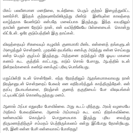
மிகப் பலவீனமான மனநிலை, உடல்நிலை. பெரும் குற்றம் இழைத்துவிட்ட
உணர்ச்சி. இந்தக் குற்றவுணர்விலிருந்து மீண்டு இனியுள்ள காலத்தை
வாழ்ந்தாக வேண்டும் என்பதே மலைப்பாக இருந்தது. இந்த வயதிலும்
தாயின் துணை தேடும் நான், என் வயிற்றிலேயே பிள்ளையைக் கொன்று
விட்டேன். ஒரே குடும்பத்தின் இரு தாய்கள்.
விஷத்தையும் சிசுவையும் கழுவிக் குணமாகி மீண்ட என்னைத் தங்களுடன்
அழைத்துச் சென்றனர். முதலில் தயங்கிய எனக்கு அடுத்து என்ன செய்வது
என்ற பெரும் குழப்பம் இருந்தது. அத்தனை தடுத்தும் மீறி ஓடிய மகளை
கணம் கூட குத்திக் காட்டாது, கடும் சொல் பேசாது, ஆபத்தில் உடன்
நின்றவர்களைக் கண்டு எனக்குப் பரிவு பொங்கியது.
மறுப்பின்றி உடன் சென்றேன். எந்த நேரத்திலும் ஆதங்கமாகவாவது நான்
நிரஞ்சனுடன் சென்றதைப் பேசுவர் என எதிர்பார்த்துக் காத்திருந்தேன். என்
தரப்பு நியாயங்களை, நிரஞ்சன் குணத் தகுதியைப் பேச விஷயங்கள்
பட்டியலிட்டுக் கொண்டிருந்தது மனம்.
ஆனால் அப்பா எதுவுமே பேசவில்லை. அது கூடப் புரிந்தது. அவர் வழமையே
அதிகம் பேசுவதில்லை. ஆனால் அம்மாவும் கூட வாய் திறக்கவில்லை.
உண்மையில் கொஞ்சம் பொறுமையாக இருந்து புரிய வைத்து
திருமணத்திற்குச் சம்மதம் பெற்றிருக்கலாம் என்று இப்போது தோன்றியது.
சரி, இனி என்ன பேசி என்னவாகப் போகிறது!