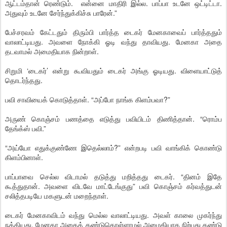
ஆட்டம்தான் ரெண்டும். என்னை மாதிரி இல்ல. பாப்பா உடனே ஒட்டிட்டா.
அதுவும் உடனே சேர்ந்துக்கிச்சு பாரேன்.”
பேச்சரவம் கேட்டதும் திரும்பி பார்த்த டைகர் மேனகாவைப் பார்த்ததும்
வாலாட்டியது. அவளை நோக்கி ஓடி வந்து தாவியது. மேனகா அதை
தடவாமல் அமைதியாக நின்றாள்.
சிறுமி ‘டைகர்’ என்று கூவியதும் டைகர் அங்கு ஓடியது. விளையாட்டுத்
தொடர்ந்தது.
பவி சாவியைக் கொடுத்தாள். “அப்போ நாங்க கிளம்பவா?”
அருண் கொஞ்சம் பணத்தை எடுத்து பவியிடம் திணித்தான். “ரொம்ப
தேங்க்ஸ் பவி.”
“அய்யோ எதுக்குண்ணே இதெல்லாம்?” என்றபடி பவி வாங்கிக் கொண்டு
கிளம்பினாள்.
பாப்பாவை செல்ல விடாமல் தடுத்து மறித்தது டைகர். “தினம் இதே
கூத்துதான். அவளை விடவே மாட்டேங்குது” பவி கொஞ்சம் கர்வத்துடன்
சலித்தபடியே மகளுடன் மறைந்தாள்.
டைகர் மேனகாவிடம் வந்து மெல்ல வாலாட்டியது. அவள் காலை முகர்ந்து
நக்கியது. மேனகா அதைக் கண்டுகொள்ளாமல் அமைதியாக நிற்பது கண்டு