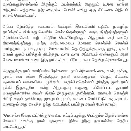
ஆண்களுக்கெல்லாம் இருக்கும் மயக்கத்தில் அருணும் உடனே வாங்கி
வந்தான். எத்தனை நற்குணமுள்ள பெண்! என்று ஒரு சிட்டிகை அதிகம்
காதல் கொண்டான்.
அப்படி ஆரம்பித்த சகவாசம். கேட்டின் இடைவெளி வழியே நுழைந்த
நாய்க்குட்டி எப்போது வெளியே செல்வதென்றாலும், கதவு திறந்திருந்தாலும்
அவ்விடைவெளி வழி மட்டுமே வெளியேறியது. அதுதான் வழி என்றே
நினைத்திருந்தது. அந்த அறியாமையை மேனகா சொல்லிச் சொல்லி
மாய்ந்தாள். நாய்க்குட்டியும் மேனகாவின் தொடுதலுக்கு, வருடலுக்கு ஏங்கி
அவள் முகம் பார்த்துக் கிடந்தது. வளர வளர அப்பிரியம் விஸ்வரூபம் ஆகி
மேனகாவால் டைகரை இரு நாட்கள் கூட பிரிய முடியாதென்ற அளவாகியது.
அருணுக்கு நாய் வளர்ப்பல்ல பிரச்சனை. நாய் அவளைக் கை, கால், மூக்கு,
முகம் என எல்லா இடத்திலும் நக்கி வைப்பதுதான் பெரும் சிக்கல்.
ஆசையாய் மனைவியை முத்தமிட வரும்போதெல்லாம் இதற்கு முன் நாய்
நக்கி இருக்குமோ என்ற அருவருப்பு வருவது எப்பேர்ப்பட்ட துயரம்!
அவனுக்காகவே அவள் தினம் இருமுறை குளித்தாள். நாயைக் கொஞ்சி
விட்டு வரும் ஒவ்வொரு முறையும் முகம், கையை சோப்பிட்டுக் கழுவுவாள்.
ஆனாலும் அது அடுத்த ஐந்து நிமிடத்தில் பாய்ந்து அவள் மேல் தாவும்.
“மொதல்ல இதை வீட்டுக்கு வெளிய கட்டிப் பழக்கு. பெட்ரூம்ல இதுக்கென்ன
வேலை? உனக்கு நான் புருஷனா, இல்ல இந்த நாயான்னே தெரிய
மாட்டேங்குது.”