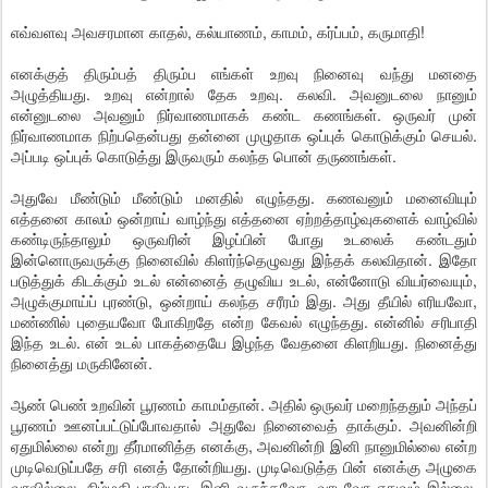
எவ்வளவு அவசரமான காதல், கல்யாணம், காமம், கர்ப்பம், கருமாதி!
எனக்குத் திரும்பத் திரும்ப எங்கள் உறவு நினைவு வந்து மனதை
அழுத்தியது. உறவு என்றால் தேக உறவு. கலவி. அவனுடலை நானும்
என்னுடலை அவனும் நிர்வாணமாகக் கண்ட கணங்கள். ஒருவர் முன்
நிர்வாணமாக நிற்பதென்பது தன்னை முழுதாக ஒப்புக் கொடுக்கும் செயல்.
அப்படி ஒப்புக் கொடுத்து இருவரும் கலந்த பொன் தருணங்கள்.
அதுவே மீண்டும் மீண்டும் மனதில் எழுந்தது. கணவனும் மனைவியும்
எத்தனை காலம் ஒன்றாய் வாழ்ந்து எத்தனை ஏற்றத்தாழ்வுகளைக் வாழ்வில்
கண்டிருந்தாலும் ஒருவரின் இழப்பின் போது உடலைக் கண்டதும்
இன்னொருவருக்கு நினைவில் கிளர்ந்தெழுவது இந்தக் கலவிதான். இதோ
படுத்துக் கிடக்கும் உடல் என்னைத் தழுவிய உடல், என்னோடு வியர்வையும்,
அழுக்குமாய்ப் புரண்டு, ஒன்றாய் கலந்த சரீரம் இது. அது தீயில் எரியவோ,
மண்ணில் புதையவோ போகிறதே என்ற கேவல் எழுந்தது. என்னில் சரிபாதி
இந்த உடல். என் உடல் பாகத்தையே இழந்த வேதனை கிளறியது. நினைத்து
நினைத்து மருகினேன்.
ஆண் பெண் உறவின் பூரணம் காமம்தான். அதில் ஒருவர் மறைந்ததும் அந்தப்
பூரணம் ஊனப்பட்டுப்போவதால் அதுவே நினைவைத் தாக்கும். அவனின்றி
ஏதுமில்லை என்று தீர்மானித்த எனக்கு, அவனின்றி இனி நானுமில்லை என்ற
முடிவெடுப்பதே சரி எனத் தோன்றியது. முடிவெடுத்த பின் எனக்கு அழுகை
வரவில்லை. நிம்மதி பரவியது. இனி வருந்தவோ, வாடவோ எதுவும் இல்லை.