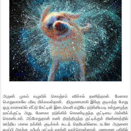
அருண் முகம் கழுவிக் கொஞ்சம் எரிச்சல் தணித்தான். மேனகா
பொதுவாகவே பரிவு மிக்கவள்தான். திருமணமாகி இங்கு குடிவந்த போது
ஒரு காலையில் வீட்டு கேட்டின் இடைவெளி வழியே நடுங்கியபடி உள்நுழைந்த
நாய்க்குட்டி அது. மேனகா நடுங்கிக் கொண்டிருந்த குட்டியை அள்ளிக்
கொண்டாள். அப்போதுதான் கண் திறந்திருந்த குட்டிக்குக் கிண்ணத்தில்
ஊற்றிய பாலை நக்கிக் குடிக்கக் கூடத் தெரியவில்லை. உடனே அருணை
எழுப்பி அதற்கு ஃபீடிங் பாட்டில் வாங்கி வரச்சொன்னாள். மணமான புதிதில்