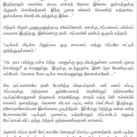
இருந்தாலும் பரவால்ல. தயவு பாக்கத் தேவை இல்லை. துக்கத்துக்கு
ஆறுதல் சொல்லத்தான் இந்த முறை எல்லாம் கொண்டு வந்தாங்க.
துக்கத்தை கிளறி விடறத்துக்கு இல்ல…”
அந்தக் கிழவி முணுமுணுத்தபடி கிளம்பினாள். எனக்கு அப்பாவைப் பார்க்கப்
பாவமாக இருந்தது. இன்னொரு நாள், அப்பாவின் நண்பர் ஒருவர் வந்தார்.
“படிக்கக் கிடிக்க அனுப்பாம ஒரு பையனப் பாத்து அப்பவே கட்டிக்
குடுத்துருக்கலாம்.”
“அட நாம பார்த்து வச்சு அந்த வரனுக்கு ஒரு விபத்துன்னா யாரைக் குறை
சொல்றது? நடக்கணும்னு இருக்கு, நடந்துருச்சு. இனி ஆக வேண்டியதப்
பாப்போம். அவளை மேல படிக்க வைக்கணும்னு நினைக்கறேன்…”
சில நாட்களாகவே நான் யோசித்த விஷயம்தான். என் மனம் எப்படி
அப்பாவுக்கு அத்தனை துல்லியமாகத் தெரிகிறது! ஏற்கெனவே
படிக்கும்போதுதான் நிருவைக் காதலித்தது. காதல் வந்த பின் கல்வியில்
கவனம் குறைந்தது. அவனை விடவா படிப்பு என்ற அலட்சியம் இருந்தது.
ஏனோதானோவென இளங்கலை முடித்தேன். இப்போது அடுத்து என்ன என்ற
யோசனையில் படிக்கும் முனைப்பு வந்தபோதும் அப்பாவிடம் எதுவும்
கேட்காமல் விட்டதற்கு அந்தக் குற்றவுணர்வுதான் காரணம்.
ஆனால் அப்பா நான் கேட்காமலே அதையும் செய்ய முனைந்தார். நான் படித்த