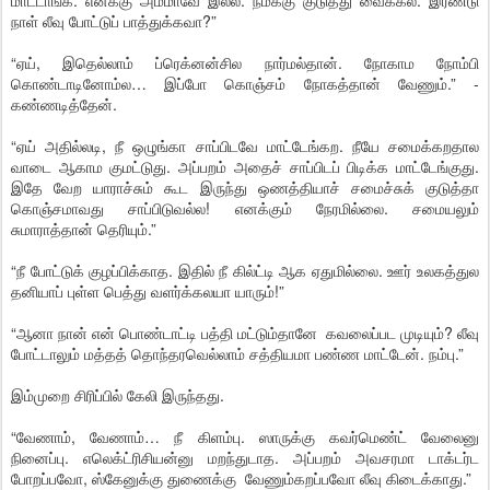
மாட்டாங்க. எனக்கு அம்மாவே இல்ல. நமக்கு குடுத்து வைக்கல. இரண்டு
நாள் லீவு போட்டுப் பாத்துக்கவா?”
“ஏய், இதெல்லாம் ப்ரெக்னன்சில நார்மல்தான். நோகாம நோம்பி
கொண்டாடினோம்ல… இப்போ கொஞ்சம் நோகத்தான் வேணும்.” -
கண்ணடித்தேன்.
“ஏய் அதில்லடி, நீ ஒழுங்கா சாப்பிடவே மாட்டேங்கற. நீயே சமைக்கறதால
வாடை ஆகாம குமட்டுது. அப்பறம் அதைச் சாப்பிடப் பிடிக்க மாட்டேங்குது.
இதே வேற யாராச்சும் கூட இருந்து ஒணத்தியாச் சமைச்சுக் குடுத்தா
கொஞ்சமாவது சாப்பிடுவல்ல! எனக்கும் நேரமில்லை. சமையலும்
சுமாராத்தான் தெரியும்.”
“நீ போட்டுக் குழப்பிக்காத. இதில் நீ கில்ட்டி ஆக ஏதுமில்லை. ஊர் உலகத்துல
தனியாப் புள்ள பெத்து வளர்க்கலயா யாரும்!”
“ஆனா நான் என் பொண்டாட்டி பத்தி மட்டும்தானே கவலைப்பட முடியும்? லீவு
போட்டாலும் மத்தத் தொந்தரவெல்லாம் சத்தியமா பண்ண மாட்டேன். நம்பு.”
இம்முறை சிரிப்பில் கேலி இருந்தது.
“வேணாம், வேணாம்… நீ கிளம்பு. ஸாருக்கு கவர்மெண்ட் வேலைனு
நினைப்பு. எலெக்ட்ரிசியன்னு மறந்துடாத. அப்பறம் அவசரமா டாக்டர்ட
போறப்பவோ, ஸ்கேனுக்கு துணைக்கு வேணும்கறப்பவோ லீவு கிடைக்காது.”