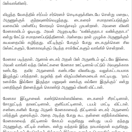
பின்வாங்கினர்.
விழுந்த வேகத்தில் சர்ப்பம் சர்ரெனச் செடிகளுக்கிடையே சென்று மறைய‌,
அருணுக்குக் குற்றவுணர்வெழுந்தது. டைகரைச் சமாதானப்படுத்தும்
வகையில் மன்னிப்பு கோரவும் கொஞ்சவும் முயன்றான். அவனை விலகி
மேனகாவிடம் ஓடியது. அவள் அழுதபடியே “வலிக்குதாடா வலிக்குதாடா”
என்று கேட்டு சமாதானப்படுத்தினாள். அன்றைய நாள் முழுக்க அருணுக்குச்
சுயவதையில் கழிந்தது. வீட்டிற்குப் போகும் போது டைகருக்கென சில
பிஸ்கட்களும், மேனகாவுக்குப் பிடித்த சாக்லேட்களும் வாங்கிச் சென்றான்.
மேனகா படிந்தாள். ஆனால் டைகர் அதன் பின் அருணிடம் ஒட்டவே இல்லை.
அவன் வாங்கி வந்த பிஸ்கட்களை மேனகா ஊட்டினால் மட்டும் அவளுக்காக
உண்டதே தவிர அருணைக் கண்டாலே விலகியது. வலுக்கட்டாயமாக
இழுத்துப் பார்த்தான். நழுவித் தன் விருப்பமின்மையைக் காட்டியது. ‘நாய்
உனக்கே இவ்ளோ இருந்தா மனுஷன் எனக்கு எவ்ளோ இருக்கும்’ என்று
மனதிற்குள் நினைத்துக் கொண்டு அருணும் விலகி விட்டான்.
மேனகா இப்பூசலைக் கண்டுகொள்ளவில்லை. டைகரைச் சீராட்டினாள்,
சோறூட்டித் தாலாட்டினாள், குளிப்பாட்டினாள், டயபர் மாட்டி விட்டாள்.
சண்டைகளின் போது அருண் மேனகாவைத் திட்டினால் டைகர் அருணைப்
பார்த்துக் குரைக்கும். அதை அடித்த போது கூட தன்னை எதிர்க்கவில்லை,
மேனகாவைத் திட்டினால் கோபம் வருகிறது என்பது பயம் தந்தது
அருணுக்கு. வீட்டில் சண்டை என்று வந்தால் இந்த நாயால்தான் வருகிறது.
இருவருக்கும் வேறெந்தச் சிக்கலும் இல்லை. தனக்கு பொஸசிவ் என்று கூட