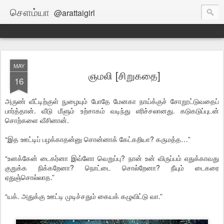
சௌம்யா
@arattaigirl
MAY
ஞமலி [சிறுகதை]
16
அருண் வீட்டிற்குள் நுழையும் போதே மேனகா நாய்க்குச் சோறூட்டுவதைப்
பார்த்தான். வீடு மீளும் உற்சாகம் வடிந்து எரிச்சலானது. கடுகடுப்புடன்
சொற்களை வீசினான்.
“இத ஊட்டிப் பழக்காதன்னு சொன்னாக் கேட்கறியா? கருமத்த…”
“உனக்கேன் டைகர்னா இவ்ளோ வெறுப்பு? நான் உன் விருப்பம் எதுக்காவது
குறுக்க நிக்கறேனா? நொட்டை சொல்றேனா? நீயும் டைகரை
ஏதுஞ்சொல்லாத.”
“யக். அதுக்கு ஊட்டி முடிச்சதும் கையக் கழுவிட்டு வா.”