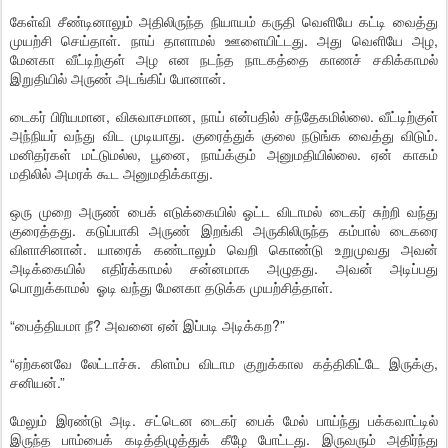
கேள்வி சீண்டினாலும் அதிலிருந்த நியாயம் கருதி வெளியே கட்டி வைத்து
முயற்சி செய்தாள். நாய் தாளாமல் ஊளையிட்டது. அது வெளியே அழ,
மேனகா வீட்டிற்குள் அழ என நடந்த நாடகத்தை காணச் சகிக்காமல்
இறுதியில் அருண் அடங்கிப் போனான்.
டைகர் பிரியமான, விசுவாசமான, நாய் என்பதில் சந்தேகமில்லை. வீட்டிற்குள்
அந்நியர் வந்து விட முடியாது. குரைத்துக் குலை நடுங்க வைத்து விடும்.
மனிதர்கள் மட்டுமல்ல, பூனை, நாய்க்கும் அனுமதியில்லை. ஏன் காகம்
மதிலில் அமரக் கூட அனுமதிக்காது.
ஒரு முறை அருண் பைக் எடுக்கையில் ஓட்ட விடாமல் டைகர் சுற்றி வந்து
குரைத்தது. கடுப்பாகி அருண் இறங்கி அருகிலிருந்த கம்பால் டைகரை
விளாசினான். யாரைக் கண்டாலும் வெறி கொண்டு உறுமுவது அவன்
அடிக்கையில் எதிர்க்காமல் சன்னமாக அழுதது. அவன் அடிப்பது
பொறுக்காமல் ஓடி வந்து மேனகா தடுக்க முயற்சித்தாள்.
“பைத்தியமா நீ? அவனை ஏன் இப்படி அடிக்கற?”
“ஏற்கனவே லேட்டாச்சு. கிளம்ப விடாம குறுக்கால கத்திகிட்டே இருக்கு,
சனியன்.”
மேலும் இரண்டு அடி. சட்டென டைகர் பைக் மேல் பாய்ந்து பக்கவாட்டில்
இருந்த பாம்பைக் கடித்திழுத்துக் கீழே போட்டது. இருவரும் அதிர்ந்து