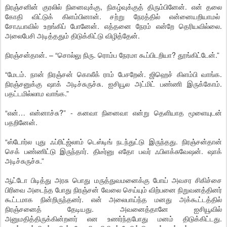
நிரஞ்சனின் குரலில் நினைவுக்கு, நிகழ்வுக்குத் திரும்பினேன். என் தலை
கோதி விட்டுக் கிளம்பினான். சற்று நேரத்தில் என்னையறியாமல்
சோஃபாவில் உறங்கிப் போனேன். எத்தனை நேரம் என்றே தெரியவில்லை.
அலைபேசி அடித்ததும் திடுக்கிட்டு விழித்தேன்.
நிரஞ்சன்தான். – “சொல்லு நிரு. ரொம்ப நேரமா கூப்பிடறியா? தூங்கிட்டேன்.”
“மேடம். நான் நிரஞ்சன் கொலீக் ராம் பேசறேன். ஜிஹெச் கிளம்பி வாங்க‌.
நிரஞ்சனுக்கு ஷாக் அடிச்சுருச்சு. ஐசியூல அட்மிட் பண்ணி இருக்கோம்.
பதட்டமில்லாம வாங்க‌.”
“என்… என்னாச்சு?” - கனவா நினைவா என்று தெளியாத மூளையுடன்
பதறினேன்.
“ஸ்டோர்ல புது ஃப்ரிட்ஜ்லாம் டெஸ்டிங் நடந்துட்டு இருந்தது. நிரஞ்சன்தான்
செக் பண்ணிட்டு இருந்தார். திடீர்னு எதோ பவர் ஃபிளக்சுவேஷன். ஷாக்
அடிச்சுருச்சு.”
ஆட்டோ பிடித்து அரசு பொது மருத்துவமனைக்கு போய் அவசர சிகிச்சை
பிரிவை அடைந்த போது நிரஞ்சன் வேலை செய்யும் விற்பனை நிறுவனத்தினர்
கூட்டமாக நின்றிருந்தனர். என் அலைபாய்ந்த மனது அக்கூட்டத்தில்
நிரஞ்சனைத் தேடியது. அவனைத்தானே ஐசியூவில்
அனுமதித்திருக்கின்றனர் என உணர்ந்தபோது மனம் திடுக்கிட்டது.