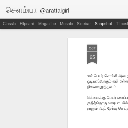
சௌம்யா
@arattaigirl
Classic
Flipcard
Magazine
Mosaic
Sidebar
Snapshot
Timesl
OCT
25
உன் பெயர் சொல்லி அழை
ஓடிவரப்போகும் என் பிள
நினைவுறுத்தலாம்
பிள்ளைக்கு பெயர் வைப்ப
1
பெற்ற மனம் [சிறுகதை]
ஞமலி [சிறுகதை]
குறித்தொரு உரையாடலில்
நானும் நீயும் தேர்வு செ