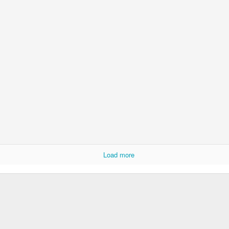
9
முகக்கவசம்
இசை மலர்
4
S/O பொன்னி
கங்கு
Load more