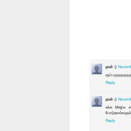
1
ராவணக் கற்பு
ஒரு டஜன் காதல்
நான் :)
Novemb
சூப்பருருருருருர
Reply
நான் :)
Novemb
உங்க blog’ல 
போடுறவங்களுக்க
Reply
முகங்கள்
ஒரு மலர்