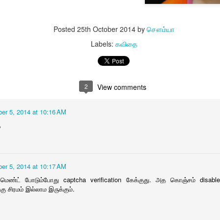
Posted
25th October 2014
by
சௌம்யா
Labels:
கவிதை
அம்மாச்சி - 
அம்மாச்சி - 2
2
View comments
er 5, 2014 at 10:16 AM
ு
er 5, 2014 at 10:17 AM
கமெண்ட் போடும்போது captcha verification கேக்குது. அத கொஞ்சம் disa
ு சிரமம் இல்லாம இருக்கும்.