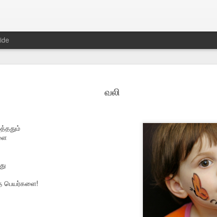
ide
வலி
த்ததும்
்ளை
து
2
அறவான் [சிறுகதை]
களிற்றடி: முன்ன
12
ய்த பெயர்களை!