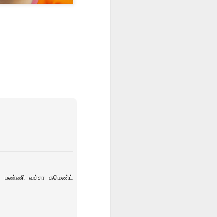
1
அலட்சியன்
1
ble பண்ணி வச்சா கமெண்ட்
ஃபகத் எனும் சாத்தான்
3